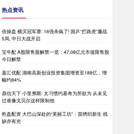
热点资讯
倍操盘 横滨冠军赛: 16强杀疯了! 国乒“拦路虎”鏖战
5局, 中日大战开启
宝牛配 A股限售股解禁一览：47.08亿元市值限售股
今日解禁
嘉汇优配 湖南高新创业投资集团增资至188亿，增
幅约84%
鼎信天下 小里弗斯: 太习惯约基奇为所欲为 从未见
过谁像戈贝尔这样限制他
乾盘配资 大巴山深处的“美丽工坊”：苗绣织新生 残
缺亦有光