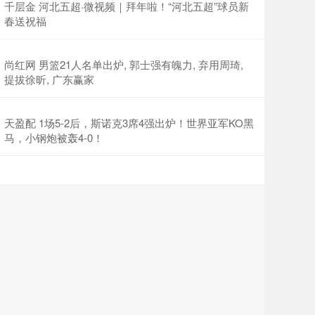
千层金 河北五超·微视频｜拜年啦！“河北五超”球员新
春送祝福
尚红网 男篮21人名单出炉, 郭士强有魄力, 弃用周琦,
提拔徐昕, 广东赢家
天盈配 1场5-2后，斯诺克3席4强出炉！世界亚军KO黑
马，小钢炮被轰4-0！