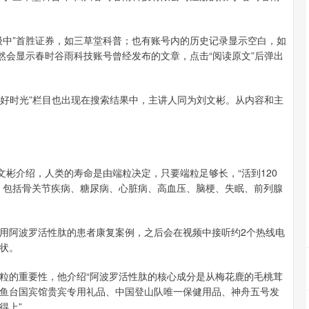
中”首胜证券，如三草堂科普；也有账号内的历史记录显示空白，如
然会显示春时谷雨科技账号曾经发布的文章，点击“阅读原文”后弹出
好时光”栏目也出现在搜索结果中，主讲人同为刘文彬。从内容和主
彬介绍，人类的寿命是由端粒决定，只要端粒足够长，“活到120
，包括骨关节疾病、糖尿病、心脏病、高血压、脑梗、失眠、前列腺
阿波罗活性肽的患者康复案例，之后会在视频中接听约2个热线电
状。
的重要性，他介绍“阿波罗活性肽的核心成分是从梅花鹿的毛桃茸
鱼台国宾馆贵宾专用礼品、中国登山队唯一保健用品、神舟五号发
得上”。