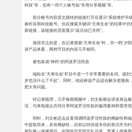
科技”等，也有一些个人账号如“专用分享视频”等。
部分账号内容原文跳转的链接打开后显示“系统维护升级
春时谷雨科技账号。但在搜索关键词“天寿生命”的结果中仍
新链接，该链接的页面显示“该活动已关闭”。
值得关注的是，在记者搜索“天寿生命”时，另一档“夕阳
讲产品来看，两档节目的内容几乎相同。
被包装成“神药”的阿波罗活性肽
端粒在“天寿生命”栏目中是一个非常重要的名词。据刘文
岁也没什么了不起”。同时，他还称该产品适合解决老慢病
肥大等问题。
经记者梳理，几乎每期视频中，刘文彬都会讲述身边服用
话，与来电观众共同分享阿波罗活性肽的服用案例和需求现
同时，刘文彬还会反复强调阿波罗活性肽的稀缺性和端粒
中提取而来，具有稀缺性，目前以特供或专供的形式作为钓
射队唯一保健用品、中国外交官指定礼品等，普通人很难用