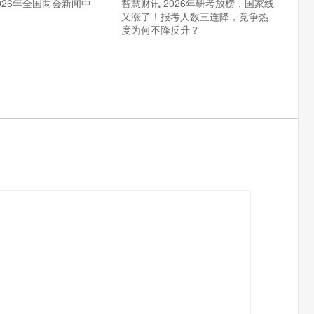
026年全国两会新闻中
智慧财讯 2026年研考放榜，国家线
又涨了！报考人数三连降，竞争热
度为何不降反升？