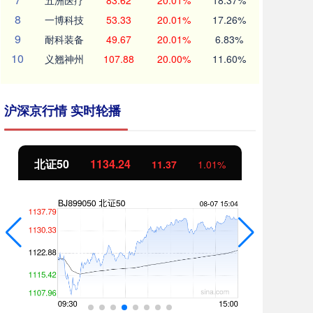
五洲医疗
83.62
20.01%
18.37%
8
一博科技
53.33
20.01%
17.26%
9
耐科装备
49.67
20.01%
6.83%
10
义翘神州
107.88
20.00%
11.60%
沪深京行情 实时轮播
北证50
1134.24
创
11.37
1.01%