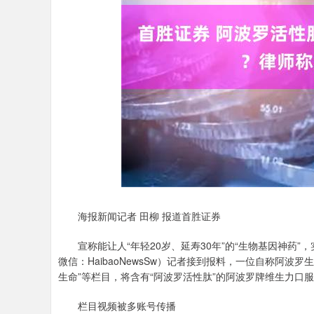
深证成指
14311.01
.68
1.02%
200.89
1
海报新闻记者 田柳 报道首胜证券
宣称能让人“年轻20岁、延寿30年”的“生物基因神药”
微信：HaibaoNewsSw）记者接到报料，一位自称阿
生命”等栏目，将含有“阿波罗活性肽”的阿波罗牌维生力口服
栏目视频被多账号传播