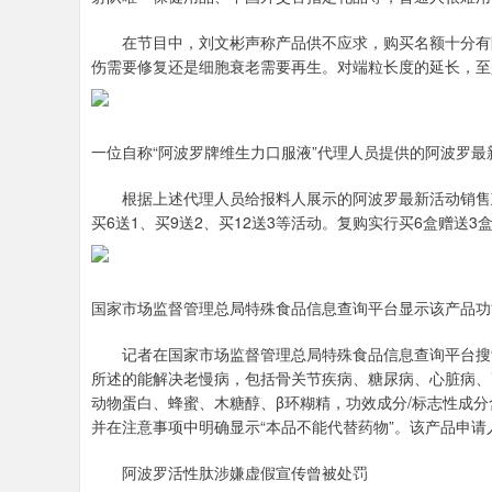
在节目中，刘文彬声称产品供不应求，购买名额十分有限
伤需要修复还是细胞衰老需要再生。对端粒长度的延长，至少
一位自称“阿波罗牌维生力口服液”代理人员提供的阿波罗
根据上述代理人员给报料人展示的阿波罗最新活动销售政策
买6送1、买9送2、买12送3等活动。复购实行买6盒赠送
国家市场监督管理总局特殊食品信息查询平台显示该产品功
记者在国家市场监督管理总局特殊食品信息查询平台搜索
所述的能解决老慢病，包括骨关节疾病、糖尿病、心脏病、
动物蛋白、蜂蜜、木糖醇、β环糊精，功效成分/标志性成
并在注意事项中明确显示“本品不能代替药物”。该产品申
阿波罗活性肽涉嫌虚假宣传曾被处罚