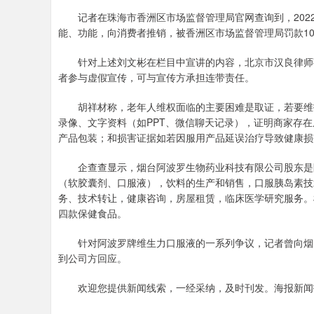
记者在珠海市香洲区市场监督管理局官网查询到，2022
能、功能，向消费者推销，被香洲区市场监督管理局罚款1
针对上述刘文彬在栏目中宣讲的内容，北京市汉良律师事
者参与虚假宣传，可与宣传方承担连带责任。
胡祥材称，老年人维权面临的主要困难是取证，若要维护
录像、文字资料（如PPT、微信聊天记录），证明商家存
产品包装；和损害证据如若因服用产品延误治疗导致健康损
企查查显示，烟台阿波罗生物药业科技有限公司股东是阿
（软胶囊剂、口服液），饮料的生产和销售，口服胰岛素技
务、技术转让，健康咨询，房屋租赁，临床医学研究服务。
四款保健食品。
针对阿波罗牌维生力口服液的一系列争议，记者曾向烟台
到公司方回应。
欢迎您提供新闻线索，一经采纳，及时刊发。海报新闻报料热线：0