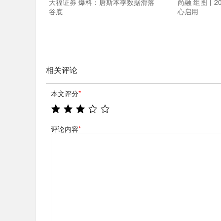
大福证券 爆料：唐斯本季数据滑落
尚融 组图丨2
谷底
心启用
相关评论
本文评分
*
评论内容
*