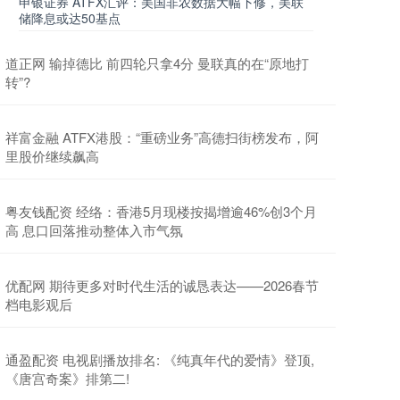
申银证券 ATFX汇评：美国非农数据大幅下修，美联
储降息或达50基点
道正网 输掉德比 前四轮只拿4分 曼联真的在“原地打
转”?
祥富金融 ATFX港股：“重磅业务”高德扫街榜发布，阿
里股价继续飙高
粤友钱配资 经络：香港5月现楼按揭增逾46%创3个月
高 息口回落推动整体入市气氛
优配网 期待更多对时代生活的诚恳表达——2026春节
档电影观后
通盈配资 电视剧播放排名: 《纯真年代的爱情》登顶,
《唐宫奇案》排第二!