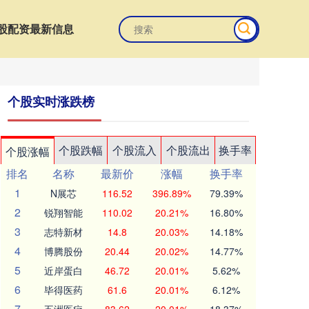
股配资最新信息
个股实时涨跌榜
个股跌幅
个股流入
个股流出
换手率
个股涨幅
排名
名称
最新价
涨幅
换手率
1
N展芯
116.52
396.89%
79.39%
2
锐翔智能
110.02
20.21%
16.80%
3
志特新材
14.8
20.03%
14.18%
4
博腾股份
20.44
20.02%
14.77%
5
近岸蛋白
46.72
20.01%
5.62%
6
毕得医药
61.6
20.01%
6.12%
7