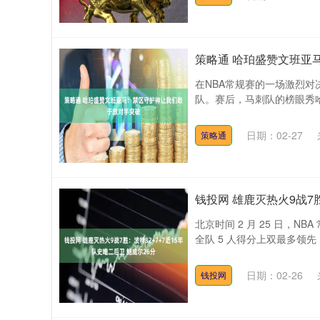
策略通 哈珀盛赞文班亚
在NBA常规赛的一场激烈对
队。赛后，马刺队的榜眼秀哈
日期：02-27
策略通
钱投网 雄鹿灭热火9战7胜
北京时间 2 月 25 日，N
全队 5 人得分上双最多领先 1
日期：02-26
钱投网