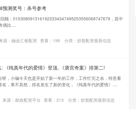
乐8预测奖号：杀号参考
：0103080913161923334347495253556068747679，其中
偶比....
来源：融金汇银配资
查看：
196
分类：
炒股配资最新信息
: 《纯真年代的爱情》登顶, 《唐宫奇案》排第二!
吉呀，小编今天也是开始了新一年的工作，工作忙完之余，特意看
名，果不其然，排名发生了新的变化，《纯真年代的爱情》....
来源：邮政配资平台
查看：
213
分类：
炒股配资最新信息
请赛布里奇曼领先6杆冲冠 麦克罗伊第二