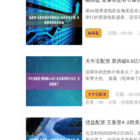
第44届香港电影金像奖提名
举行的香港电影盛典，还没开
日期：03-04
融易盈
天牛宝配资 票房破6.6亿
这两年的恐怖片有多火？ 去
奖季大热。 接着《死神来了6
日期：03-03
天牛宝配资
查看：
90
分类：
炒股配资
优益配资 王曼昱4: 2胜
北京时间2026年2月28
幕出现了，由于张本美和在三