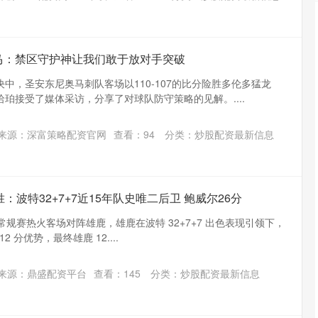
马：禁区守护神让我们敢于放对手突破
决中，圣安东尼奥马刺队客场以110-107的比分险胜多伦多猛龙
珀接受了媒体采访，分享了对球队防守策略的见解。....
来源：深富策略配资官网
查看：
94
分类：
炒股配资最新信息
：波特32+7+7近15年队史唯二后卫 鲍威尔26分
BA 常规赛热火客场对阵雄鹿，雄鹿在波特 32+7+7 出色表现引领下，
2 分优势，最终雄鹿 12....
来源：鼎盛配资平台
查看：
145
分类：
炒股配资最新信息