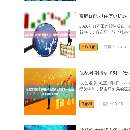
富腾优配 抓住历史机遇
2026年政府工作报告提出
新中心，旨在新一轮全球科技
日期：03-11
富腾优配
优配网 期待更多对时代
[文艺观潮] 截至3月1日，
得关注的，是市场格局的深层变
日期：03-05
优配网
融易盈 金像奖提名引爆热