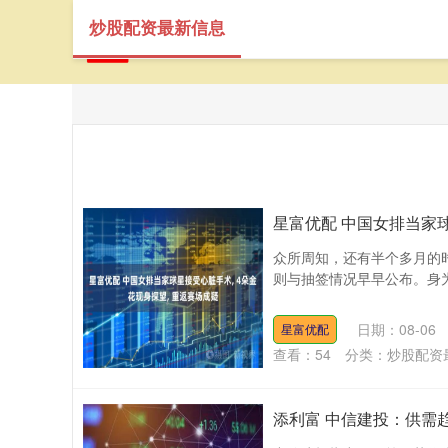
炒股配资最新信息
星富优配 中国女排当家球
众所周知，还有半个多月的
则与抽签情况早早公布。身为
日期：08-06
星富优配
查看：
54
分类：
炒股配资
添利富 中信建投：供需