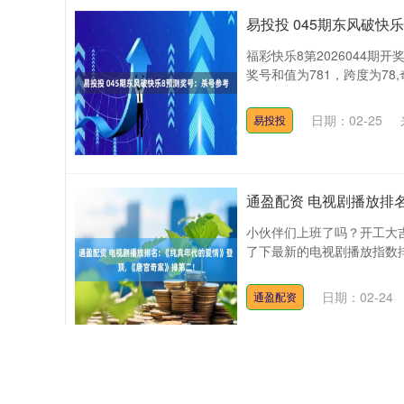
易投投 045期东风破快
福彩快乐8第2026044期开奖回顾
奖号和值为781，跨度为78,奇
日期：02-25
易投投
通盈配资 电视剧播放排名
小伙伴们上班了吗？开工大
了下最新的电视剧播放指数排
日期：02-24
通盈配资
日富农优配 捷尼赛思邀