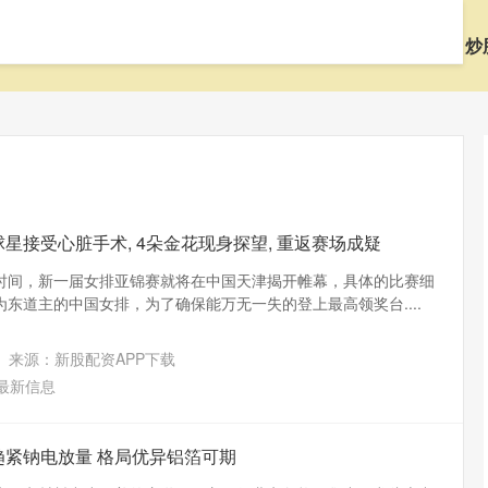
首页
尚竞配资
配资资金
炒股配资平台网
炒
星接受心脏手术, 4朵金花现身探望, 重返赛场成疑
时间，新一届女排亚锦赛就将在中国天津揭开帷幕，具体的比赛细
东道主的中国女排，为了确保能万无一失的登上最高领奖台....
来源：新股配资APP下载
最新信息
趋紧钠电放量 格局优异铝箔可期