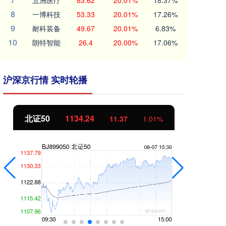
五洲医疗
83.62
20.01%
18.37%
8
一博科技
53.33
20.01%
17.26%
9
耐科装备
49.67
20.01%
6.83%
10
朗特智能
26.4
20.00%
17.06%
沪深京行情 实时轮播
北证50
1134.24
创
11.37
1.01%