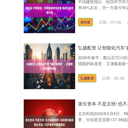
中信建投指出，铝箔环节作
率38%左右，另一方面今年
日期：07-06
添利富
弘盛配资 让智能化汽车
2026年春节，数以百万计
团圆的味道里，又满载着新一年
深证成指
14311.01
.68
1.02%
200.89
1
日期：06-06
弘盛配资
派生资本 不是文班! 也
北京时间2026年5月5日
赛，分别是尼克斯137-98战