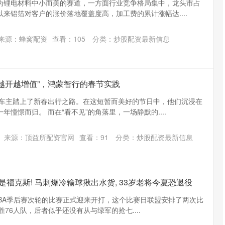
为锂电材料中小而美的赛道，一方面行业竞争格局集中，龙头市占
以来铝箔对客户的涨价落地覆盖度高，加工费的累计涨幅达....
来源：蜂窝配资
查看：
105
分类：
炒股配资最新信息
“越开越增值”，鸿蒙智行的春节实践
的车主踏上了新春出行之路。在这短暂而美好的节日中，他们沉浸在
憧憬而归。 而在“看不见”的角落里，一场静默的....
沪深300
4694.44
.42%
43.13
0.93%
来源：顶益所配资官网
查看：
91
分类：
炒股配资最新信息
不是福克斯! 马刺爆冷输球揪出水货, 33岁老将今夏恐退役
，NBA季后赛次轮的比赛正式迎来开打，这个比赛日联盟安排了两次比
胜76人队，后者似乎还没有从与绿军的抢七....