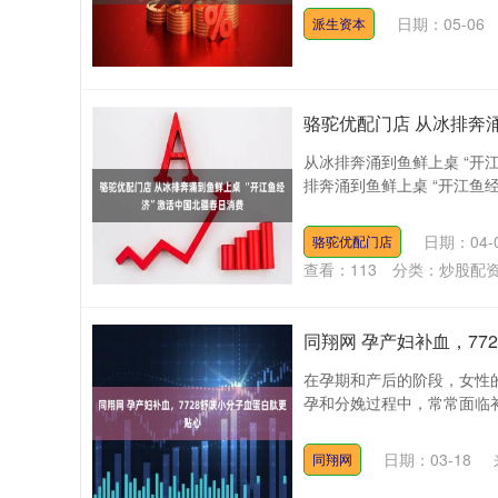
日期：05-06
派生资本
骆驼优配门店 从冰排奔
从冰排奔涌到鱼鲜上桌 “开
排奔涌到鱼鲜上桌 “开江鱼经
日期：04-
骆驼优配门店
查看：
113
分类：
炒股配
同翔网 孕产妇补血，77
在孕期和产后的阶段，女性
孕和分娩过程中，常常面临补
日期：03-18
同翔网