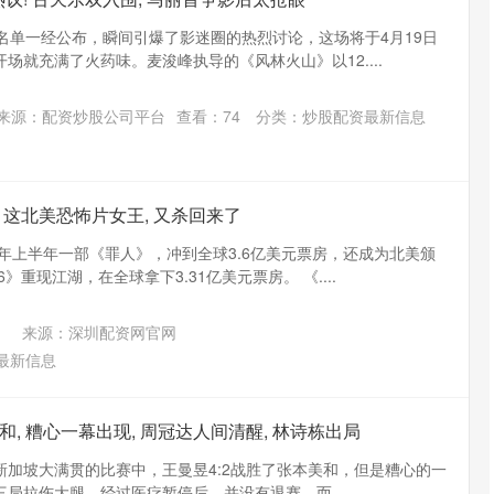
名单一经公布，瞬间引爆了影迷圈的热烈讨论，这场将于4月19日
场就充满了火药味。麦浚峰执导的《风林火山》以12....
来源：配资炒股公司平台
查看：
74
分类：
炒股配资最新信息
! 这北美恐怖片女王, 又杀回来了
年上半年一部《罪人》，冲到全球3.6亿美元票房，还成为北美颁
》重现江湖，在全球拿下3.31亿美元票房。 《....
来源：深圳配资网官网
最新信息
美和, 糟心一幕出现, 周冠达人间清醒, 林诗栋出局
日，新加坡大满贯的比赛中，王曼昱4:2战胜了张本美和，但是糟心的一
局拉伤大腿，经过医疗暂停后，并没有退赛，而....