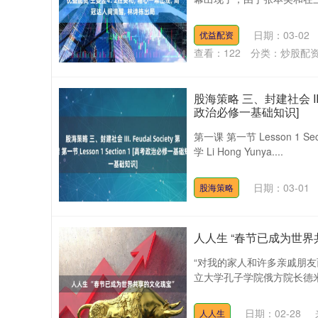
日期：03-02
优益配资
查看：
122
分类：
炒股配
股海策略 三、封建社会 III. F
政治必修一基础知识]
第一课 第一节 Lesson 1 Sec
学 Li Hong Yunya....
日期：03-01
股海策略
人人生 “春节已成为世界
“对我的家人和许多亲戚朋
立大学孔子学院俄方院长德米
日期：02-28
人人生