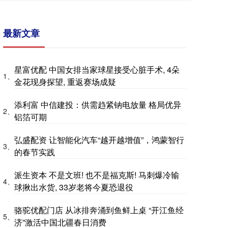
最新文章
星富优配 中国女排当家球星接受心脏手术, 4朵
1、
金花现身探望, 重返赛场成疑
添利富 中信建投：供需趋紧钠电放量 格局优异
2、
铝箔可期
弘盛配资 让智能化汽车“越开越增值”，鸿蒙智行
3、
的春节实践
派生资本 不是文班! 也不是福克斯! 马刺爆冷输
4、
球揪出水货, 33岁老将今夏恐退役
骆驼优配门店 从冰排奔涌到鱼鲜上桌 “开江鱼经
5、
济”激活中国北疆春日消费