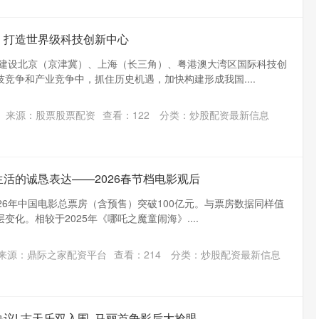
，打造世界级科技创新中心
，建设北京（京津冀）、上海（长三角）、粤港澳大湾区国际科技创
竞争和产业竞争中，抓住历史机遇，加快构建形成我国....
来源：股票股票配资
查看：
122
分类：
炒股配资最新信息
生活的诚恳表达——2026春节档电影观后
2026年中国电影总票房（含预售）突破100亿元。与票房数据同样值
化。相较于2025年《哪吒之魔童闹海》....
来源：鼎际之家配资平台
查看：
214
分类：
炒股配资最新信息
议! 古天乐双入围, 马丽首争影后太抢眼