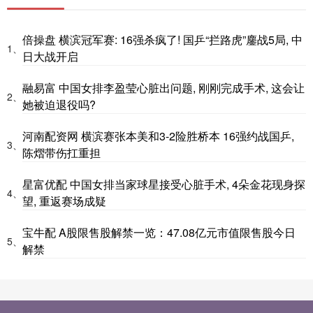
倍操盘 横滨冠军赛: 16强杀疯了! 国乒“拦路虎”鏖战5局, 中
1、
日大战开启
融易富 中国女排李盈莹心脏出问题, 刚刚完成手术, 这会让
2、
她被迫退役吗?
河南配资网 横滨赛张本美和3-2险胜桥本 16强约战国乒,
3、
陈熠带伤扛重担
星富优配 中国女排当家球星接受心脏手术, 4朵金花现身探
4、
望, 重返赛场成疑
宝牛配 A股限售股解禁一览：47.08亿元市值限售股今日
5、
解禁