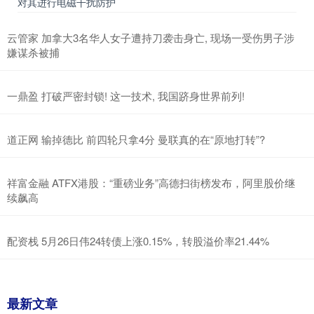
对其进行电磁干扰防护
云管家 加拿大3名华人女子遭持刀袭击身亡, 现场一受伤男子涉
嫌谋杀被捕
一鼎盈 打破严密封锁! 这一技术, 我国跻身世界前列!
道正网 输掉德比 前四轮只拿4分 曼联真的在“原地打转”?
祥富金融 ATFX港股：“重磅业务”高德扫街榜发布，阿里股价继
续飙高
配资栈 5月26日伟24转债上涨0.15%，转股溢价率21.44%
最新文章