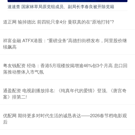
速速查 国家林草局原党组成员、副局长李春良被开除党籍
道正网 输掉德比 前四轮只拿4分 曼联真的在“原地打转”?
祥富金融 ATFX港股：“重磅业务”高德扫街榜发布，阿里股价继
续飙高
粤友钱配资 经络：香港5月现楼按揭增逾46%创3个月高 息口回
落推动整体入市气氛
通盈配资 电视剧播放排名: 《纯真年代的爱情》登顶, 《唐宫奇
案》排第二!
优配网 期待更多对时代生活的诚恳表达——2026春节档电影观
后