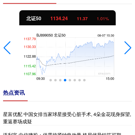
北证50
1134.24
11.37
1.01%
热点资讯
星富优配 中国女排当家球星接受心脏手术, 4朵金花现身探望,
重返赛场成疑
添利富 中信建投：供需趋紧钠电放量 格局优异铝箔可期