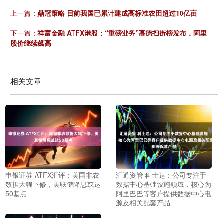
上一篇：
鼎冠策略 目前我国已累计建成高标准农田超过10亿亩
下一篇：
祥富金融 ATFX港股：“重磅业务”高德扫街榜发布，阿里
股价继续飙高
相关文章
申银证券 ATFX汇评：美国非农
汇通资管 科士达：公司专注于
数据大幅下修，美联储降息或达
数据中心基础设施领域，核心为
50基点
阿里巴巴等客户提供数据中心电
源及相关配套产品