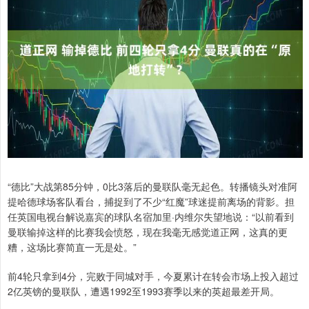
“德比”大战第85分钟，0比3落后的曼联队毫无起色。转播镜头对准阿
提哈德球场客队看台，捕捉到了不少“红魔”球迷提前离场的背影。担
任英国电视台解说嘉宾的球队名宿加里·内维尔失望地说：“以前看到
曼联输掉这样的比赛我会愤怒，现在我毫无感觉道正网，这真的更
糟，这场比赛简直一无是处。”
前4轮只拿到4分，完败于同城对手，今夏累计在转会市场上投入超过
2亿英镑的曼联队，遭遇1992至1993赛季以来的英超最差开局。