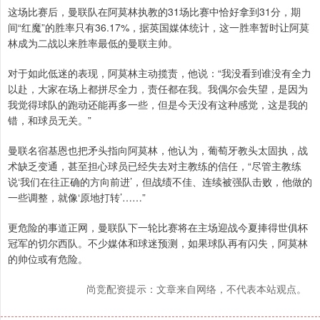
这场比赛后，曼联队在阿莫林执教的31场比赛中恰好拿到31分，期
间“红魔”的胜率只有36.17%，据英国媒体统计，这一胜率暂时让阿莫
林成为二战以来胜率最低的曼联主帅。
对于如此低迷的表现，阿莫林主动揽责，他说：“我没看到谁没有全力
以赴，大家在场上都拼尽全力，责任都在我。我偶尔会失望，是因为
我觉得球队的跑动还能再多一些，但是今天没有这种感觉，这是我的
错，和球员无关。”
曼联名宿基恩也把矛头指向阿莫林，他认为，葡萄牙教头太固执，战
术缺乏变通，甚至担心球员已经失去对主教练的信任，“尽管主教练
说‘我们在往正确的方向前进’，但战绩不佳、连续被强队击败，他做的
一些调整，就像‘原地打转’……”
更危险的事道正网，曼联队下一轮比赛将在主场迎战今夏捧得世俱杯
冠军的切尔西队。不少媒体和球迷预测，如果球队再有闪失，阿莫林
的帅位或有危险。
尚竞配资提示：文章来自网络，不代表本站观点。