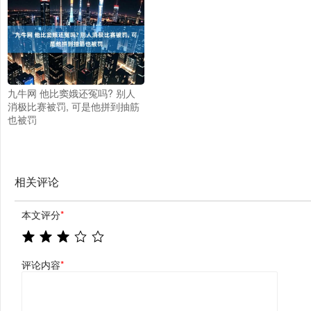
九牛网 他比窦娥还冤吗? 别人
消极比赛被罚, 可是他拼到抽筋
也被罚
相关评论
本文评分
*
评论内容
*