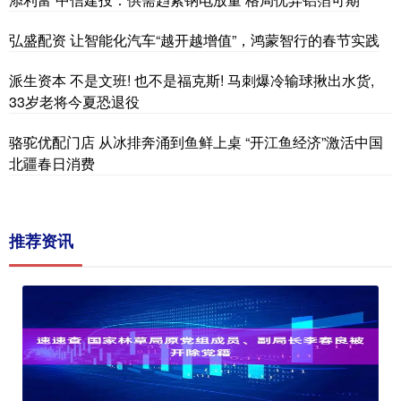
弘盛配资 让智能化汽车“越开越增值”，鸿蒙智行的春节实践
派生资本 不是文班! 也不是福克斯! 马刺爆冷输球揪出水货,
33岁老将今夏恐退役
骆驼优配门店 从冰排奔涌到鱼鲜上桌 “开江鱼经济”激活中国
北疆春日消费
推荐资讯