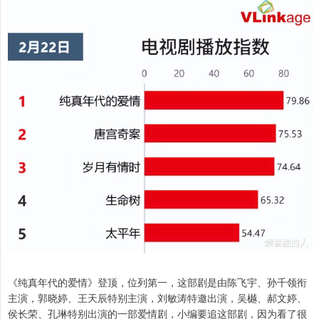
《纯真年代的爱情》登顶，位列第一，这部剧是由陈飞宇、孙千领衔
主演，郭晓婷、王天辰特别主演，刘敏涛特邀出演，吴樾、郝文婷、
侯长荣、孔琳特别出演的一部爱情剧，小编要追这部剧，因为看了很