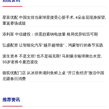
星富优配 中国女排当家球星接受心脏手术, 4朵金花现身探望,
重返赛场成疑
添利富 中信建投：供需趋紧钠电放量 格局优异铝箔可期
弘盛配资 让智能化汽车“越开越增值”，鸿蒙智行的春节实践
派生资本 不是文班! 也不是福克斯! 马刺爆冷输球揪出水货,
33岁老将今夏恐退役
骆驼优配门店 从冰排奔涌到鱼鲜上桌 “开江鱼经济”激活中国
北疆春日消费
推荐资讯