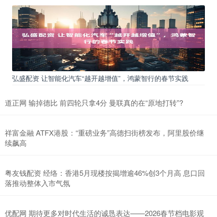
弘盛配资 让智能化汽车“越开越增值”，鸿蒙智行的春节实践
道正网 输掉德比 前四轮只拿4分 曼联真的在“原地打转”?
祥富金融 ATFX港股：“重磅业务”高德扫街榜发布，阿里股价继
续飙高
粤友钱配资 经络：香港5月现楼按揭增逾46%创3个月高 息口回
落推动整体入市气氛
优配网 期待更多对时代生活的诚恳表达——2026春节档电影观