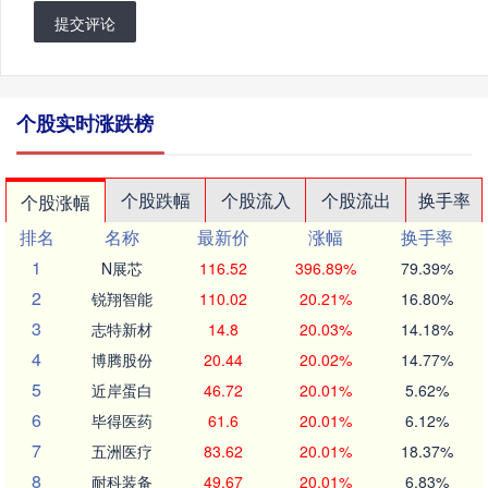
提交评论
个股实时涨跌榜
个股跌幅
个股流入
个股流出
换手率
个股涨幅
排名
名称
最新价
涨幅
换手率
1
N展芯
116.52
396.89%
79.39%
2
锐翔智能
110.02
20.21%
16.80%
3
志特新材
14.8
20.03%
14.18%
4
博腾股份
20.44
20.02%
14.77%
5
近岸蛋白
46.72
20.01%
5.62%
6
毕得医药
61.6
20.01%
6.12%
7
五洲医疗
83.62
20.01%
18.37%
8
耐科装备
49.67
20.01%
6.83%