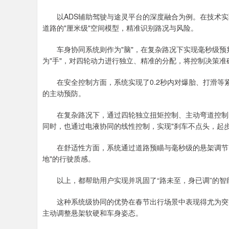
以ADS辅助驾驶与途灵平台的深度融合为例。在技术实现
道路的"厘米级"空间模型，精准识别路况与风险。
车身协同系统则作为"脑"，在复杂路况下实现毫秒级预判
为"手"，对四轮动力进行独立、精准的分配，将控制决策准
在安全控制方面，系统实现了0.2秒内对爆胎、打滑等
的主动预防。
在复杂路况下，通过四轮独立扭矩控制、主动弯道控制、
同时，也通过电液协同的线性控制，实现"刹车不点头，起
在舒适性方面，系统通过道路预瞄与毫秒级的悬架调节，
地"的行驶质感。
以上，都帮助用户实现并巩固了“路未至，身已调”的智
这种系统级协同的优势在春节出行场景中表现得尤为突出
主动调整悬架软硬和车身姿态。