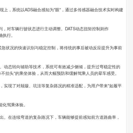
上，系统以ADS融合感知为"眼"，通过多传感器融合技术实时构建
，对车辆行驶状态进行主动调整。DATS动态扭矩控制则作
确执行。
紧急状况的快速识别与稳定控制，将传统的事后被动反应提升为事前
动态转向辅助等技术，系统可有效减少侧倾，提升过弯稳定性的
步不抬头"的乘坐体验，从而大幅预防和缓解驾乘人员的晕车感受。
实现了对颠簸、坑洼等复杂路况的精准适配，为用户带来"如履平
能化驾乘体验。
。在连续弯道的复杂路况下，车辆能够提前感知前方道路曲率，