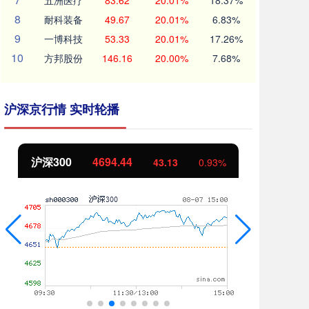
五洲医疗
83.62
20.01%
18.37%
8
耐科装备
49.67
20.01%
6.83%
9
一博科技
53.33
20.01%
17.26%
10
方邦股份
146.16
20.00%
7.68%
沪深京行情 实时轮播
北证50
1134.24
创
11.37
1.01%