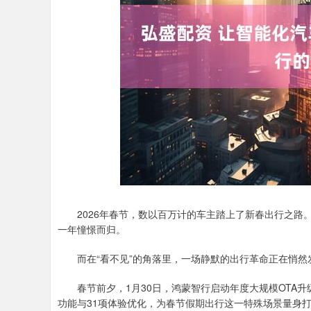
深证成指
14311.01
.68
1.02%
200.89
1
2026年春节，数以百万计的车主踏上了新春出行之路
一年憧憬而归。
而在“看不见”的角落里，一场静默的出行革命正在悄然
春节前夕，1月30日，鸿蒙智行启动年度大规模OTA升
功能与31项体验优化，为春节假期出行这一特殊场景量身