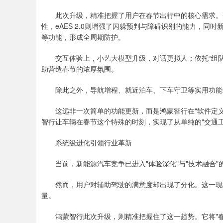
此次升级，精准把握了用户在春节出行中的核心需求。安全
性，eAES 2.0则增强了闪躲预判与障碍识别的能力，
等功能，形成全周期防护。
交互体验上，小艺大模型升级，对话更拟人；依托“组队出
助营造春节的浓厚氛围。
除此之外，导航增程、就近泊车、下车守卫等实用功能优
这远非一次简单的功能更新，而是鸿蒙智行在"软件定义
智行让车辆在春节这个特殊的时刻，实现了从单纯的"交通工
系统级进化引领行业革新
当前，新能源汽车竞争已进入"体验深化"与"技术融合"的新
然而，用户对辅助驾驶的满意度却出现了分化。这一现象背
量。
鸿蒙智行此次升级，则精准把握住了这一趋势。它将"春节