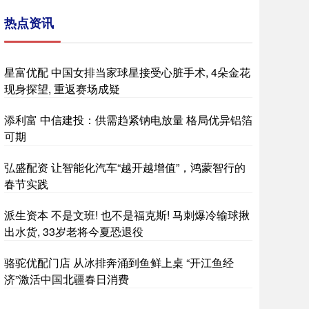
热点资讯
星富优配 中国女排当家球星接受心脏手术, 4朵金花
现身探望, 重返赛场成疑
添利富 中信建投：供需趋紧钠电放量 格局优异铝箔
可期
弘盛配资 让智能化汽车“越开越增值”，鸿蒙智行的
春节实践
派生资本 不是文班! 也不是福克斯! 马刺爆冷输球揪
出水货, 33岁老将今夏恐退役
骆驼优配门店 从冰排奔涌到鱼鲜上桌 “开江鱼经
济”激活中国北疆春日消费