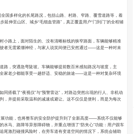
间全国多样化的长尾路况，包括山路、村路、窄路、覆雪道路等，着
步延伸至山区、城乡“毛细血管路”，真正覆盖用户“门到门”的全程辅
小路上，面对陌生的、没有清晰标线的狭窄路面，车辆能够精准
驶者无需紧绷神经，与家人说笑间便已安然通过——这是一种对未
路，突遇急弯陡坡。车辆能够提前数百米感知路况与坡度，主
全家老少都能享受一趟舒适、安稳的旅途——这是一种对复杂环境
搭载了“夜视仪”与“预警雷达”，对路边突然出现的行人、非机动
判，并提前采取温和的减速或避让。这不仅仅是便利，而是为每次
景扩展功能，也将整车的安全防护提升到了全新高度——系统不仅能够
的水马、路障等异形障碍物，并重点增强了“防夹心”功能：用户跟车
追尾激烈碰撞风险时，在旁车道有变道空间的情况下，系统会辅助