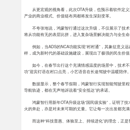
从更宏观的视角看，此次OTA升级，也预示着软件定义
产业的商业模式、价值链布局都将发生深刻变革。
不夸张地说，鸿蒙智行通过这次升级，不仅展示了技术实
将从功能有无的表层比拼，进入复杂场景解决能力与全生命
例如，当ADS的NCA功能实现“村村通”，其象征意义
样，成为新时代的基础设施建设，展现出了极强的民生价值
如今，在春节出行这个充满情感温度的场景中，技术不再
功”迎宾灯语在村口点亮，小艺语音在长途驾驶中温暖陪伴
数据显示，整个春节假期，鸿蒙智行实现智能驾驶里程达.
导航轨迹，都在无声地诉说着“安全抵达”的承诺。
鸿蒙智行用新年OTA升级这场“国民级实验”，证明了技
火的奔赴，亦是对未来可期的丈量。它让每一次出发都充满
而这种“科技普惠、体验至上、持续进化”的理念，正是