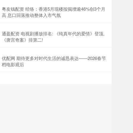
粤友钱配资 经络：香港5月现楼按揭增逾46%创3个月
高 息口回落推动整体入市气氛
通盈配资 电视剧播放排名: 《纯真年代的爱情》登顶,
《唐宫奇案》排第二!
优配网 期待更多对时代生活的诚恳表达——2026春节
档电影观后