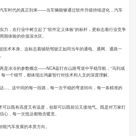
汽车时代的真正到来——当车辆能够通过软件升级持续进化，汽车
力，在行业中树立起了“软件定义体验”的标杆，更标志着行业竞争
周期体验的价值深水区。
远超技术本身。这标志着辅助驾驶正如同当年的通电、通网、通路一
。
是冰冷的参数概念——NCA蓝灯在山路弯道中平稳导航，“马到成
。每一个细节，都体现出鸿蒙智行对技术和人文的深度理解。
..。这中间的每一段路，每一次平稳的弯道转向，每一条精准的
术可以既有高度又有温度，创新可以既前沿又接地气。既是对万家灯
信心，每一次抵达都饱含暖意。
智能汽车发展的本质方向。