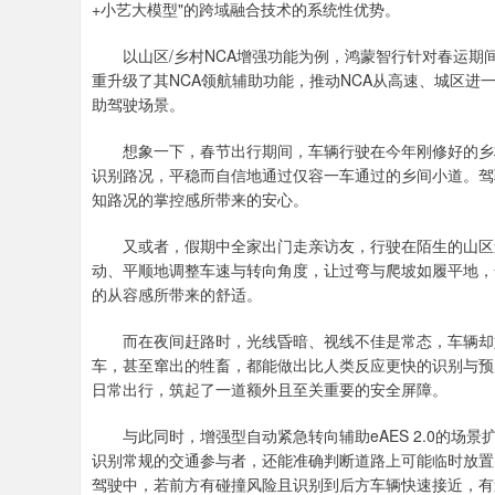
+小艺大模型"的跨域融合技术的系统性优势。
以山区/乡村NCA增强功能为例，鸿蒙智行针对春运期
重升级了其NCA领航辅助功能，推动NCA从高速、城区进一
助驾驶场景。
想象一下，春节出行期间，车辆行驶在今年刚修好的乡村
识别路况，平稳而自信地通过仅容一车通过的乡间小道。驾
知路况的掌控感所带来的安心。
又或者，假期中全家出门走亲访友，行驶在陌生的山区道
动、平顺地调整车速与转向角度，让过弯与爬坡如履平地，
的从容感所带来的舒适。
而在夜间赶路时，光线昏暗、视线不佳是常态，车辆却如同
车，甚至窜出的牲畜，都能做出比人类反应更快的识别与预
日常出行，筑起了一道额外且至关重要的安全屏障。
与此同时，增强型自动紧急转向辅助eAES 2.0的场
识别常规的交通参与者，还能准确判断道路上可能临时放置
驾驶中，若前方有碰撞风险且识别到后方车辆快速接近，有