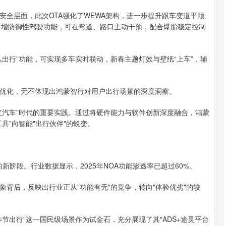
层面，此次OTA强化了WEWA架构，进一步提升跟车变道平顺
同时新增防御性驾驶功能，可在弯道、路口主动干预，配合爆胎稳定控制
行”功能，可实现多车实时联动，新春主题灯效与壁纸“上车”，辅
化，无不体现出鸿蒙智行对用户出行场景的深度洞察。
汽车"时代的重要实践。通过将硬件能力与软件创新深度融合，鸿蒙
具"向智能"出行伙伴"的蜕变。
阶段。行业数据显示，2025年NOA功能渗透率已超过60%。
后，反映出行业正从"功能有无"的竞争，转向"体验优劣"的较
出行"这一国民级场景作为试金石，充分展现了其"ADS+途灵平台