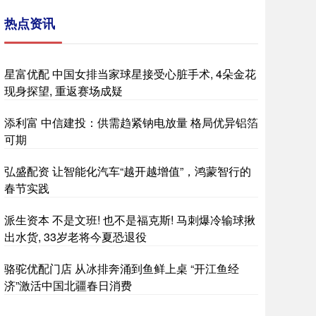
热点资讯
星富优配 中国女排当家球星接受心脏手术, 4朵金花
现身探望, 重返赛场成疑
添利富 中信建投：供需趋紧钠电放量 格局优异铝箔
可期
弘盛配资 让智能化汽车“越开越增值”，鸿蒙智行的
春节实践
派生资本 不是文班! 也不是福克斯! 马刺爆冷输球揪
出水货, 33岁老将今夏恐退役
骆驼优配门店 从冰排奔涌到鱼鲜上桌 “开江鱼经
济”激活中国北疆春日消费