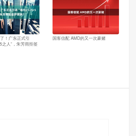
来了！广东正式引
国客信配 AMD的又一次豪赌
5+5之人”，朱芳雨拒签