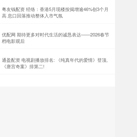
粤友钱配资 经络：香港5月现楼按揭增逾46%创3个月
高 息口回落推动整体入市气氛
优配网 期待更多对时代生活的诚恳表达——2026春节
档电影观后
通盈配资 电视剧播放排名: 《纯真年代的爱情》登顶,
《唐宫奇案》排第二!