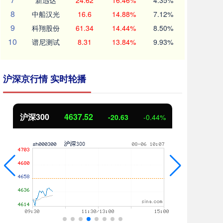
新迅达
24.62
16.46%
4.35%
8
中船汉光
16.6
14.88%
7.12%
9
科翔股份
61.34
14.44%
8.50%
10
谱尼测试
8.31
13.84%
9.93%
沪深京行情 实时轮播
北证50
1122.04
创
2.58
0.23%