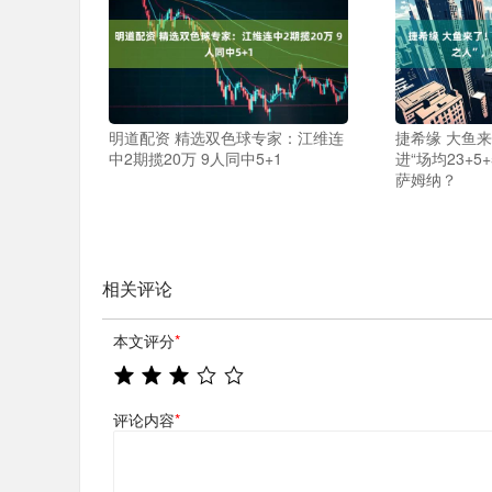
明道配资 精选双色球专家：江维连
捷希缘 大鱼
中2期揽20万 9人同中5+1
进“场均23+
萨姆纳？
相关评论
本文评分
*
评论内容
*