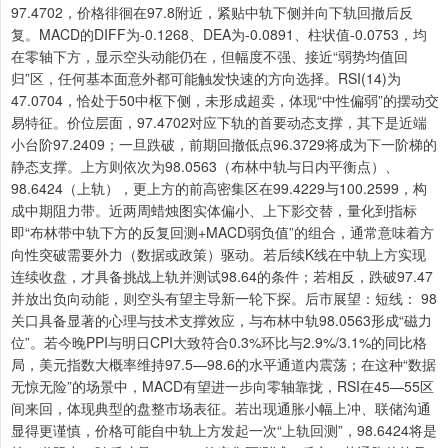
97.4702，价格徘徊在97.8附近，紧贴中轨下侧并向下轨回撤后反
复。MACD的DIFF为-0.1268、DEA为-0.0891、柱状值-0.0753，均
在零轴下方，显示空头动能仍在，但幅度不强、接近“弱势均值回
归”区，任何基本面意外都可能触发快速的方向选择。RSI(14)为
47.0704，恰处于50中枢下侧，未形成超卖，体现“中性偏弱”的摆动交
易特征。价位层面，97.4702对应下轨的首要动态支撑，其下是近端
小台阶97.2409；一旦跌破，前期回撤低点96.3729将成为下一阶梯的
静态支撑。上方则依次为98.0563（布林中轨与日内平衡点）、
98.6424（上轨），更上方的前高密集区在99.4229与100.2599，构
成中期阻力带。近两周蜡烛图实体偏小、上下影交替，量化到指标
即“布林带中轨下方的反复回测+MACD弱负值”的组合，通常意味着方
向性突破需要外力（数据或政策）驱动。若后续K线在中轨上方实现
连续收盘，才具备挑战上轨并测试98.64的条件；若相反，跌破97.47
并放出负向动能，则空头有望主导新一轮下探。后市展望：短线： 98
关口具备显著的心理与技术支撑效应，与布林中轨98.0563形成“磁力
位”。若今晚PPI与明日CPI大致符合0.3%环比与2.9%/3.1%的同比格
局，美元指数大概率维持97.5—98.6的水平通道内震荡；在这种“数据
无惊无险”的场景中，MACD有望进一步向零轴靠拢，RSI在45—55区
间来回，体现典型的盘整市场表征。若出现通胀小幅上冲、联储沟通
显得更谨慎，价格可能自中轨上方发起一次“上轨回测”，98.6424将是