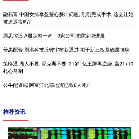
融易富 中国女排李盈莹心脏出问题, 刚刚完成手术, 这会让她
被迫退役吗?
腾思控股 A股定增一览：3家公司披露定增进展
普惠配资 荆洪科技股转审核获通过 拟于新三板基础层挂牌
策略通 湖人不要, 尼克斯不要! 31岁1亿王牌再逆袭: 轰21+10
扎心马刺
公牛配资端 阿富汗北部地震已致8人死亡
推荐资讯