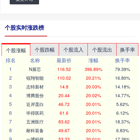
个股实时涨跌榜
个股跌幅
个股流入
个股流出
换手率
个股涨幅
排名
名称
最新价
涨幅
换手率
1
N展芯
116.52
396.89%
79.39%
2
锐翔智能
110.02
20.21%
16.80%
3
志特新材
14.8
20.03%
14.18%
4
博腾股份
20.44
20.02%
14.77%
5
近岸蛋白
46.72
20.01%
5.62%
6
毕得医药
61.6
20.01%
6.12%
7
五洲医疗
83.62
20.01%
18.37%
8
耐科装备
49.67
20.01%
6.83%
9
一博科技
53.33
20.01%
17.26%