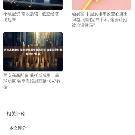
小散配资 南农晨读 | 低空经济
融易富 中国女排李盈莹心脏出
飞起来
问题, 刚刚完成手术, 这会让她
被迫退役吗?
西安高新配资 桑托斯成勇士赢
球功臣 独享海报封面献18+7数
据
相关评论
本文评分
*