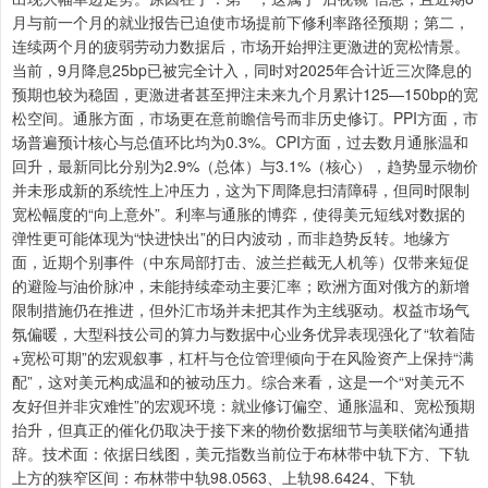
月与前一个月的就业报告已迫使市场提前下修利率路径预期；第二，
连续两个月的疲弱劳动力数据后，市场开始押注更激进的宽松情景。
当前，9月降息25bp已被完全计入，同时对2025年合计近三次降息的
预期也较为稳固，更激进者甚至押注未来九个月累计125—150bp的宽
松空间。通胀方面，市场更在意前瞻信号而非历史修订。PPI方面，市
场普遍预计核心与总值环比均为0.3%。CPI方面，过去数月通胀温和
回升，最新同比分别为2.9%（总体）与3.1%（核心），趋势显示物价
并未形成新的系统性上冲压力，这为下周降息扫清障碍，但同时限制
宽松幅度的“向上意外”。利率与通胀的博弈，使得美元短线对数据的
弹性更可能体现为“快进快出”的日内波动，而非趋势反转。地缘方
面，近期个别事件（中东局部打击、波兰拦截无人机等）仅带来短促
的避险与油价脉冲，未能持续牵动主要汇率；欧洲方面对俄方的新增
限制措施仍在推进，但外汇市场并未把其作为主线驱动。权益市场气
氛偏暖，大型科技公司的算力与数据中心业务优异表现强化了“软着陆
+宽松可期”的宏观叙事，杠杆与仓位管理倾向于在风险资产上保持“满
配”，这对美元构成温和的被动压力。综合来看，这是一个“对美元不
友好但并非灾难性”的宏观环境：就业修订偏空、通胀温和、宽松预期
抬升，但真正的催化仍取决于接下来的物价数据细节与美联储沟通措
辞。技术面：依据日线图，美元指数当前位于布林带中轨下方、下轨
上方的狭窄区间：布林带中轨98.0563、上轨98.6424、下轨