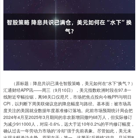
（原标题：降息共识已满仓智股策略，美元如何在“水下”换气？）
汇通财经APP讯——周三（9月10日），美元指数欧洲时段在97.8一
线附近窄幅拉锯，离98关口仅咫尺，市场把焦点投向今晚PPI与明日
CPI，以判断下周美联储议息的降息幅度与路径。基本面：被市场高
度关注的美国就业数据年度基准修订落地。此前市场预期统计局会把
2024年4月至2025年3月期间的非农新增回撤约68万人，但实际修订
为减少911000人，对应-0.6%，远大于近10年0.2%的平均修订幅度，
确认过去一年劳动力市场的“冷却”强于先前表象。尽管如此，美元未
出现大幅单边走势。原因在于：第一，这属于“后视镜”信息，且近期8