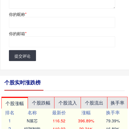
你的昵称
*
你的邮箱
*
提交评论
个股实时涨跌榜
个股跌幅
个股流入
个股流出
换手率
个股涨幅
排名
名称
最新价
涨幅
换手率
1
N展芯
116.52
396.89%
79.39%
2
锐翔智能
110.02
20.21%
16.80%