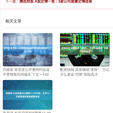
下一篇：
腾思控股 A股定增一览：3家公司披露定增进展
相关文章
贝格富 肯尼亚公开赛阿约拉追
配资快线 高管继续“变阵”，万亿
平贾维斯共同领先 丁文一T42
天弘基金“空降”保险高才
路易泽 长安启源A06预售11.99