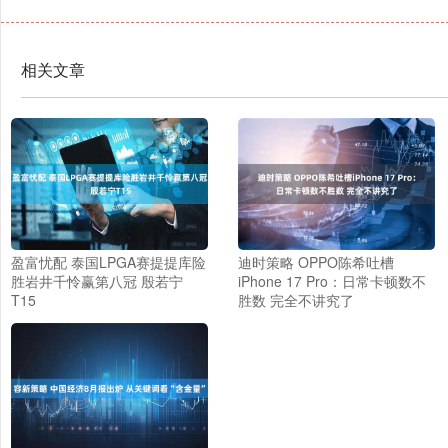
相关文章
盈富忧配 泰国LPGA赛提提库险
迪时策略 OPPO陈希吐槽
胜岩井千怜赢第八冠 殷若宁
iPhone 17 Pro：日常卡顿数不
T15
胜数 完全不讲究了