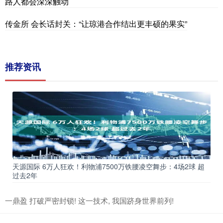
路人都会深深触动
传金所 会长话封关：“让琼港合作结出更丰硕的果实”
推荐资讯
天源国际 6万人狂欢！利物浦7500万铁腰凌空舞步：4场2球 超
过去2年
一鼎盈 打破严密封锁! 这一技术, 我国跻身世界前列!