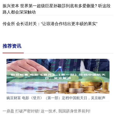
振兴资本 世界第一超级巨星孙颖莎到底有多爱蒯曼? 听这段
路人都会深深触动
传金所 会长话封关：“让琼港合作结出更丰硕的果实”
推荐资讯
豌豆财富 电影《登月》（第一部）定档中国航天日，吴京献声
一鼎盈 打破严密封锁! 这一技术, 我国跻身世界前列!