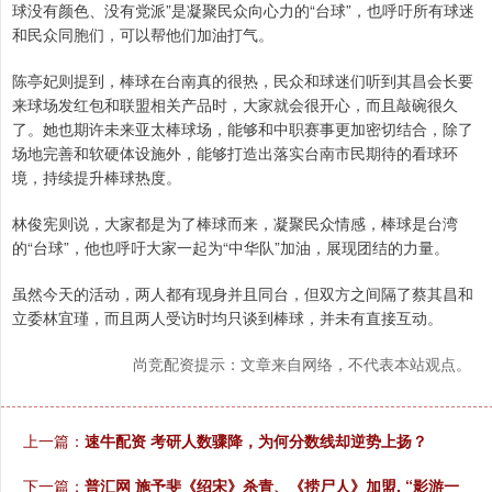
球没有颜色、没有党派”是凝聚民众向心力的“台球”，也呼吁所有球迷
和民众同胞们，可以帮他们加油打气。
陈亭妃则提到，棒球在台南真的很热，民众和球迷们听到其昌会长要
来球场发红包和联盟相关产品时，大家就会很开心，而且敲碗很久
了。她也期许未来亚太棒球场，能够和中职赛事更加密切结合，除了
场地完善和软硬体设施外，能够打造出落实台南市民期待的看球环
境，持续提升棒球热度。
林俊宪则说，大家都是为了棒球而来，凝聚民众情感，棒球是台湾
的“台球”，他也呼吁大家一起为“中华队”加油，展现团结的力量。
虽然今天的活动，两人都有现身并且同台，但双方之间隔了蔡其昌和
立委林宜瑾，而且两人受访时均只谈到棒球，并未有直接互动。
尚竞配资提示：文章来自网络，不代表本站观点。
上一篇：
速牛配资 考研人数骤降，为何分数线却逆势上扬？
下一篇：
普汇网 施予斐《绍宋》杀青、《捞尸人》加盟, “影游一