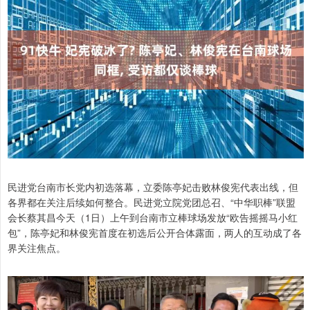
民进党台南市长党内初选落幕，立委陈亭妃击败林俊宪代表出线，但
各界都在关注后续如何整合。民进党立院党团总召、“中华职棒”联盟
会长蔡其昌今天（1日）上午到台南市立棒球场发放“欧告摇摇马小红
包”，陈亭妃和林俊宪首度在初选后公开合体露面，两人的互动成了各
界关注焦点。