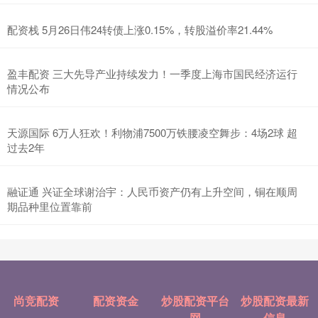
配资栈 5月26日伟24转债上涨0.15%，转股溢价率21.44%
盈丰配资 三大先导产业持续发力！一季度上海市国民经济运行
情况公布
天源国际 6万人狂欢！利物浦7500万铁腰凌空舞步：4场2球 超
过去2年
融证通 兴证全球谢治宇：人民币资产仍有上升空间，铜在顺周
期品种里位置靠前
尚竞配资
配资资金
炒股配资平台
炒股配资最新
网
信息