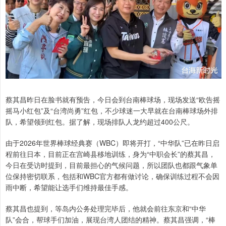
蔡其昌昨日在脸书就有预告，今日会到台南棒球场，现场发送“欧告摇
摇马小红包”及“台湾尚勇”红包，不少球迷一大早就在台南棒球场外排
队，希望领到红包。据了解，现场排队人龙约超过400公尺。
由于2026年世界棒球经典赛（WBC）即将开打，“中华队”已在昨日启
程前往日本，目前正在宫崎县移地训练，身为“中职会长”的蔡其昌，
今日在受访时提到，目前最担心的气候问题，所以团队也都跟气象单
位保持密切联系，包括和WBC官方都有做讨论，确保训练过程不会因
雨中断，希望能让选手们维持最佳手感。
蔡其昌也提到，等岛内公务处理完毕后，他就会前往东京和“中华
队”会合，帮球手们加油，展现台湾人团结的精神。蔡其昌强调，“棒