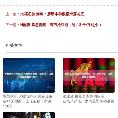
上一篇：
大福证券 爆料：唐斯本季数据滑落谷底
下一篇：
N配资 紧急提醒！春节抢红包，这几种千万别抢→
相关文章
智慧财讯 90后主持人跨界任董
速速查 巨量资本搅动铝市：
秘11天即辞，上任董秘年薪达
在“信与不信” 之间重塑价格逻辑
150万