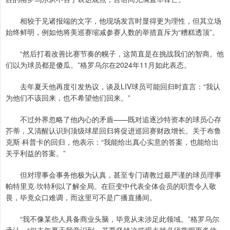
相较于见诸报端的文字，他现场发言时显得更为理性，但其立场
始终鲜明，例如他将美巡赛缩减参赛人数的举措直斥为“糟糕透顶”。
“然后打着改善比赛节奏的幌子，这简直是在挑战我们的智商。他
们以为球员都是傻瓜。”格罗乌尔在2024年11月如此表态。
去年夏天他再度引发热议，谈及LIV球员可能回归时直言：“我认
为他们不该回来，也不希望他们回来。”
不过外界忽略了他内心的矛盾——既对追逐沙特资本的球员心存
芥蒂，又清醒认识到顶级球星回归将促进巡回赛财政增长。关于布鲁
克斯·科普卡的回归，他表示：“我能给出真心实意的答案，也能给出
关乎利益的答案。”
但对理事会事务他极为认真，甚至专门请教过最严谨的球员理事
帕特里克·坎特利以了解全局。在巨变中代表全体会员的职责令人敬
畏，毕竟众口难调，而这里可不是广播直播间。
“我不像某些人具备商业头脑，毕竟从未涉足此领域。”格罗乌尔