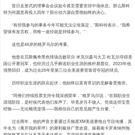
昔日走形式的理事会会议如今甚至需要安排中场休息。那么斯科
特为何愿意再投入四年？部分动力源自贯彻始终的决心。
“有些我参与的事务今年可能无法尘埃落定，”斯科特表示，“我希
望保有发言权，而唯一途径就是持续参与。”
这也是46岁的格罗乌尔的考量。
他曾在贝斯佩奇黑色球场击败菲尔·米克尔森与大卫·杜瓦尔夺得美
国公开赛冠军，也经历过几乎葬送职业生涯的推杆易普症。2023年他
强势回归，成为过去25年里第三位在美巡赛背靠背夺冠的球员。
历经职业生涯的跌宕起伏，他始终以富有常识的见解备受推崇。
“同僚们持续投票支持令我深感荣幸，”格罗乌尔说，“在我职业生
涯现阶段，是时候代表他们发声了。毕竟岁月不饶人。凭借这些宝贵
经验——无论顺境逆境——我相信自己的意见能产生分量。”
过去两年，他的声音主要通过天狼星XM美巡赛电台节目传播，其
中名为《离开我的草坪》的犀利板块广受欢迎。操着南卡罗来纳州拖
腔的格罗乌尔从不吝于表达观点，言语间充满直率锋芒。