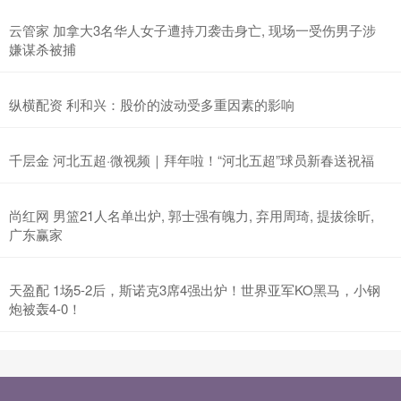
云管家 加拿大3名华人女子遭持刀袭击身亡, 现场一受伤男子涉
嫌谋杀被捕
纵横配资 利和兴：股价的波动受多重因素的影响
千层金 河北五超·微视频｜拜年啦！“河北五超”球员新春送祝福
尚红网 男篮21人名单出炉, 郭士强有魄力, 弃用周琦, 提拔徐昕,
广东赢家
天盈配 1场5-2后，斯诺克3席4强出炉！世界亚军KO黑马，小钢
炮被轰4-0！