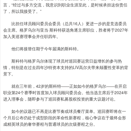
言，“经过与多方交流，我意识到职业生涯至此，是时候承担这份责任
了，所以我接受了。”
比担任球员顾问委员会委员（总共16人）更进一步的是竞选委员
会主席。格罗乌尔与亚当·斯科特获选角逐主席职位，胜者将于2027年
加入美巡赛理事会并任职四年。
他们将接替任期于今年届满的斯科特。
斯科特与格罗乌尔体现了球员对巡回赛运营日益增长的参与热
情，特别是在过去四年沙特资本支持的LIV高尔夫带来颠覆性变革的背
景下。
就在三年前，42岁的斯科特——正如如今的格罗乌尔——在开启
职业第24个赛季时首度加入球员顾问委员会。他当选主席后于2024年
进入理事会，随即参与了巡回赛私募股权投资的重大议题讨论。
如今的议题已不再是比赛节奏或球员餐厅菜单。巡回赛即将在一
个月后公布仍处于成型阶段的革命性新赛程，核心争议在于最终会形
成精英球员的奢华赛程与普通球员的次级赛程之分。