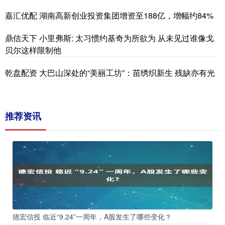
嘉汇优配 湖南高新创业投资集团增资至188亿，增幅约84%
鼎信天下 小里弗斯: 太习惯约基奇为所欲为 从未见过谁像戈
贝尔这样限制他
乾盘配资 大巴山深处的“美丽工坊”：苗绣织新生 残缺亦有光
推荐资讯
德宏信投 临近“9.24”一周年，A股发生了哪些变化？