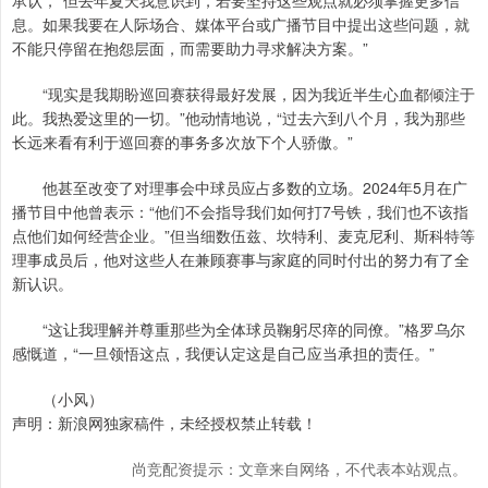
承认，“但去年夏天我意识到，若要坚持这些观点就必须掌握更多信
息。如果我要在人际场合、媒体平台或广播节目中提出这些问题，就
不能只停留在抱怨层面，而需要助力寻求解决方案。”
“现实是我期盼巡回赛获得最好发展，因为我近半生心血都倾注于
此。我热爱这里的一切。”他动情地说，“过去六到八个月，我为那些
长远来看有利于巡回赛的事务多次放下个人骄傲。”
他甚至改变了对理事会中球员应占多数的立场。2024年5月在广
播节目中他曾表示：“他们不会指导我们如何打7号铁，我们也不该指
点他们如何经营企业。”但当细数伍兹、坎特利、麦克尼利、斯科特等
理事成员后，他对这些人在兼顾赛事与家庭的同时付出的努力有了全
新认识。
“这让我理解并尊重那些为全体球员鞠躬尽瘁的同僚。”格罗乌尔
感慨道，“一旦领悟这点，我便认定这是自己应当承担的责任。”
（小风）
声明：新浪网独家稿件，未经授权禁止转载！
尚竞配资提示：文章来自网络，不代表本站观点。