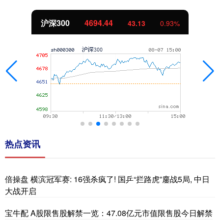
北证50
1134.24
11.37
1.01%
热点资讯
倍操盘 横滨冠军赛: 16强杀疯了! 国乒“拦路虎”鏖战5局, 中日
大战开启
宝牛配 A股限售股解禁一览：47.08亿元市值限售股今日解禁