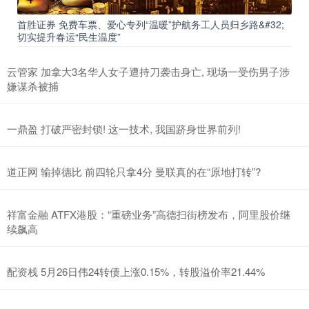
首胜证券 免费车票、爱心专列“温暖”护航务工人员归乡路&#32;
切实提升春运“民生温度”
云管家 加拿大3名华人女子遭持刀袭击身亡, 现场一受伤男子涉
嫌谋杀被捕
一鼎盈 打破严密封锁! 这一技术, 我国跻身世界前列!
道正网 输掉德比 前四轮只拿4分 曼联真的在“原地打转”?
祥富金融 ATFX港股：“重磅业务”高德扫街榜发布，阿里股价继
续飙高
配资栈 5月26日伟24转债上涨0.15%，转股溢价率21.44%