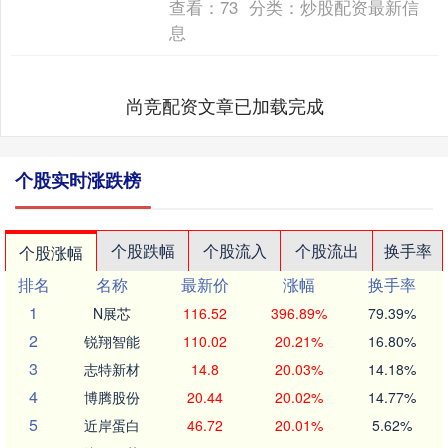
查看：
73
分类：
炒股配资最新信
息
尚竞配资文章已加载完成
个股实时涨跌榜
个股跌幅
个股流入
个股流出
换手率
个股涨幅
排名
名称
最新价
涨幅
换手率
1
N展芯
116.52
396.89%
79.39%
2
锐翔智能
110.02
20.21%
16.80%
3
志特新材
14.8
20.03%
14.18%
4
博腾股份
20.44
20.02%
14.77%
5
近岸蛋白
46.72
20.01%
5.62%