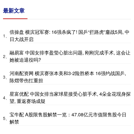
最新文章
倍操盘 横滨冠军赛: 16强杀疯了! 国乒“拦路虎”鏖战5局, 中
1、
日大战开启
融易富 中国女排李盈莹心脏出问题, 刚刚完成手术, 这会让
2、
她被迫退役吗?
河南配资网 横滨赛张本美和3-2险胜桥本 16强约战国乒,
3、
陈熠带伤扛重担
星富优配 中国女排当家球星接受心脏手术, 4朵金花现身探
4、
望, 重返赛场成疑
宝牛配 A股限售股解禁一览：47.08亿元市值限售股今日
5、
解禁