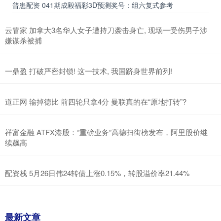
普患配资 041期成毅福彩3D预测奖号：组六复式参考
云管家 加拿大3名华人女子遭持刀袭击身亡, 现场一受伤男子涉
嫌谋杀被捕
一鼎盈 打破严密封锁! 这一技术, 我国跻身世界前列!
道正网 输掉德比 前四轮只拿4分 曼联真的在“原地打转”?
祥富金融 ATFX港股：“重磅业务”高德扫街榜发布，阿里股价继
续飙高
配资栈 5月26日伟24转债上涨0.15%，转股溢价率21.44%
最新文章