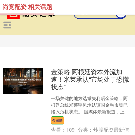
尚竞配资 相关话题
金策略 阿根廷资本外流加
速！米莱承认“市场处于恐慌
状态”
一场关键的地方选举失利后金策略，阿
根廷总统米莱罕见承认该国金融市场已
陷入危机状态。 据媒体最新报道，上周
五晚间，米莱在接受当地记者采访时坦
金策略
言，“市场正处于恐慌状....
查看：
109
分类：
炒股配资最新信