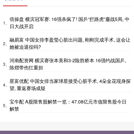
倍操盘 横滨冠军赛: 16强杀疯了! 国乒“拦路虎”鏖战5局, 中
1、
日大战开启
融易富 中国女排李盈莹心脏出问题, 刚刚完成手术, 这会让
2、
她被迫退役吗?
河南配资网 横滨赛张本美和3-2险胜桥本 16强约战国乒,
3、
陈熠带伤扛重担
星富优配 中国女排当家球星接受心脏手术, 4朵金花现身探
4、
望, 重返赛场成疑
宝牛配 A股限售股解禁一览：47.08亿元市值限售股今日
5、
解禁