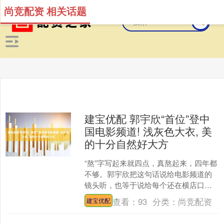
尚竞配资 相关话题
建宝优配 郭宇欣“首位”登中
国电影频道! 浅灰色大衣, 美
的十分自然好大方
“熬”字写起来就四点，真熬起来，四年都
不够。郭宇欣把这句话说给电影频道的
镜头听，也等于说给每个还在横店口排
队领盒饭的群演听——别急着崩，崩了
查看：
93
分类：
尚竞配资
建宝优配
也得把眼泪攒到卸妆以....