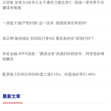
云管家 加拿大3名华人女子遭持刀袭击身亡, 现场一受伤男子涉
嫌谋杀被捕
一鼎盈 打破严密封锁! 这一技术, 我国跻身世界前列!
道正网 输掉德比 前四轮只拿4分 曼联真的在“原地打转”?
祥富金融 ATFX港股：“重磅业务”高德扫街榜发布，阿里股价继
续飙高
配资栈 5月26日伟24转债上涨0.15%，转股溢价率21.44%
最新文章